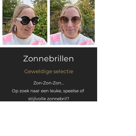
Zonnebrillen
Geweldige selectie
Zon-Zon-Zon...
Op zoek naar een leuke, speelse of
stijlvolle zonnebril?
We helpen u graag bij uw keuze.
DAVID BECKHAM -
ETNIA BARCELONA
JULBO - KOMONO - LIU JO - MARC