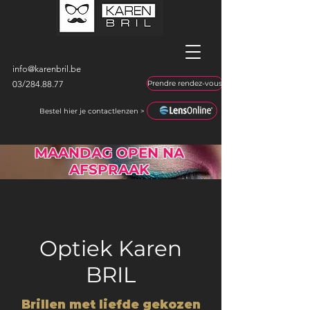
info@karenbril.be
03/
284.88.77
Prendre rendez-vous
Bestel hier je contactlenzen >
MAANDAG OPEN NA
AFSPRAAK
Optiek Karen
BRIL
Brillen met liefde gekozen