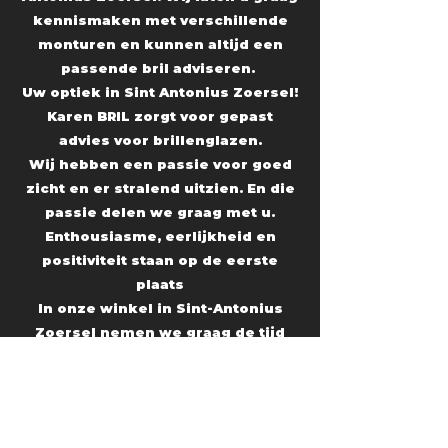
kennismaken met verschillende
monturen en kunnen altijd een
passende bril adviseren.
Uw optiek in Sint Antonius Zoersel!
Karen BRIL zorgt voor gepast
advies voor brillenglazen.
Wij hebben een passie voor goed
zicht en er stralend uitzien. En die
passie delen we graag met u.
Enthousiasme, eerlijkheid en
positiviteit staan op de eerste
plaats
In onze winkel in Sint-Antonius
Zoersel nemen we graag de tijd
voor u. Of u nu komt voor een bril,
oogmeting, lenzen of gewoon een
goed advies: bij Karen BRIL is het
allemaal mogelijk. We hopen u