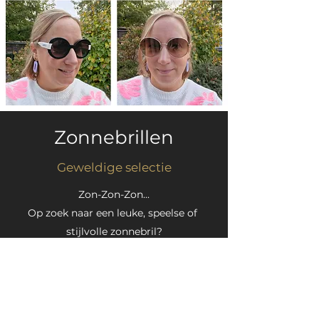
Zonnebrillen
Geweldige selectie
Zon-Zon-Zon...
Op zoek naar een leuke, speelse of
stijlvolle zonnebril?
We helpen u graag bij uw keuze.
DAVID BECKHAM -
ETNIA BARCELONA
JULBO - KOMONO - LIU JO - MARC